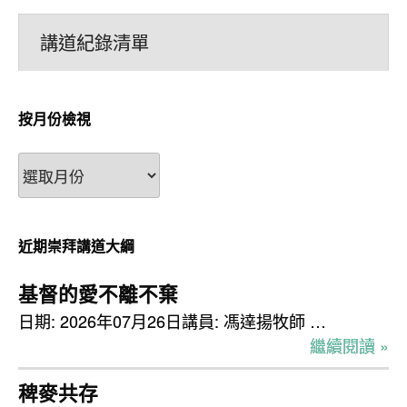
講道紀錄清單
按月份檢視
按
月
份
檢
近期崇拜講道大綱
視
基督的愛不離不棄
日期: 2026年07月26日講員: 馮達揚牧師 …
繼續閱讀 »
稗麥共存