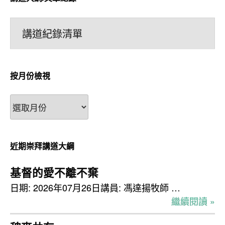
講道紀錄清單
按月份檢視
按
月
份
檢
近期崇拜講道大綱
視
基督的愛不離不棄
日期: 2026年07月26日講員: 馮達揚牧師 …
繼續閱讀 »