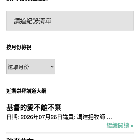
講道紀錄清單
按月份檢視
按
月
份
檢
近期崇拜講道大綱
視
基督的愛不離不棄
日期: 2026年07月26日講員: 馮達揚牧師 …
繼續閱讀 »