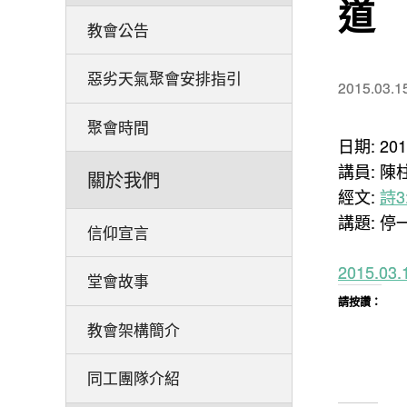
道
教會公告
惡劣天氣聚會安排指引
2015.03.1
聚會時間
日期: 20
講員: 陳
關於我們
經文:
詩3:
講題: 停
信仰宣言
2015.
堂會故事
請按讚：
教會架構簡介
同工團隊介紹