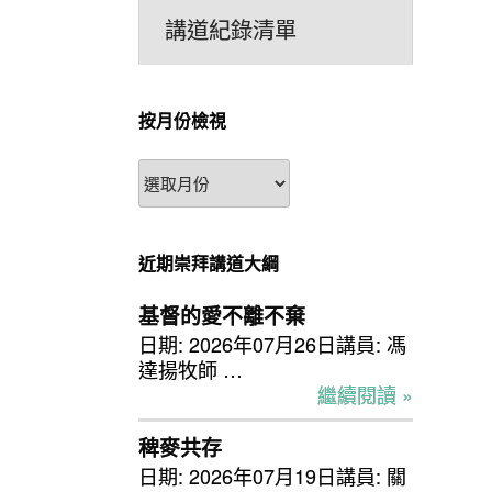
講道紀錄清單
按月份檢視
按
月
份
檢
近期崇拜講道大綱
視
基督的愛不離不棄
日期: 2026年07月26日講員: 馮
達揚牧師 …
繼續閱讀 »
稗麥共存
日期: 2026年07月19日講員: 關