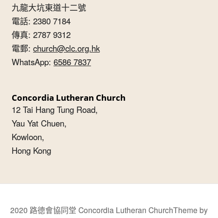
九龍大坑東道十二號
電話: 2380 7184
傳真: 2787 9312
電郵:
church@clc.org.hk
WhatsApp:
6586 7837
Concordia Lutheran Church
12 Tai Hang Tung Road,
Yau Yat Chuen,
Kowloon,
Hong Kong
2020 路德會協同堂 Concordia Lutheran Church
Theme by