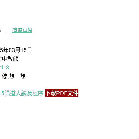
5
講道重溫
15年03月15日
柱中教師
1-8
一停,想一想
03.15講道大網及程序
下載PDF文件