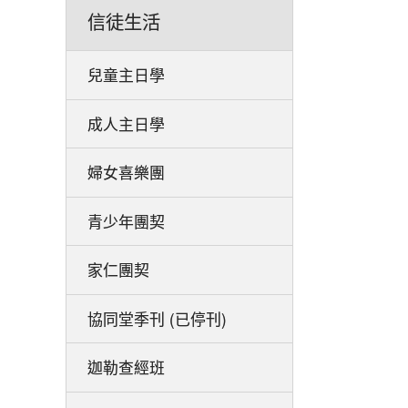
信徒生活
兒童主日學
成人主日學
婦女喜樂團
青少年團契
家仁團契
協同堂季刊 (已停刊)
迦勒查經班