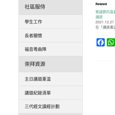
Related
社區服侍
聖誕節的意義 –
講道
學生工作
2021.12.27
在「講道重
長者關懷
Fa
福音粵曲隊
崇拜資源
主日講道重温
講道紀錄清單
三代經文讀經計劃