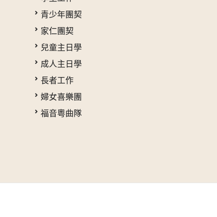
青少年團契
家仁團契
兒童主日學
成人主日學
長者工作
婦女喜樂團
福音粵曲隊