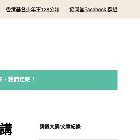
香港基督少年軍128分隊
協同堂Facebook 群組
來，我們走吧！
 講
講道大綱/文章紀錄