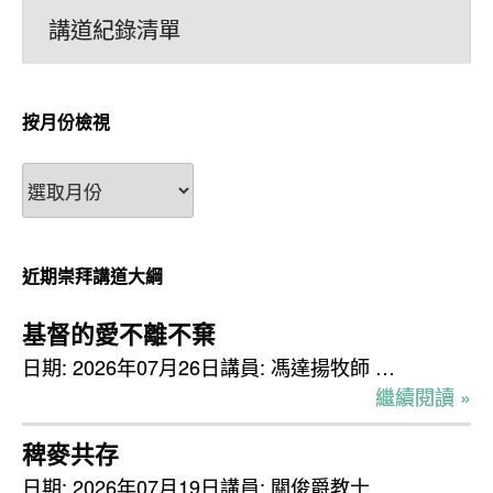
講道紀錄清單
按月份檢視
按
月
份
檢
近期崇拜講道大綱
視
基督的愛不離不棄
日期: 2026年07月26日講員: 馮達揚牧師 …
繼續閱讀 »
稗麥共存
日期: 2026年07月19日講員: 關俊爵教士 …