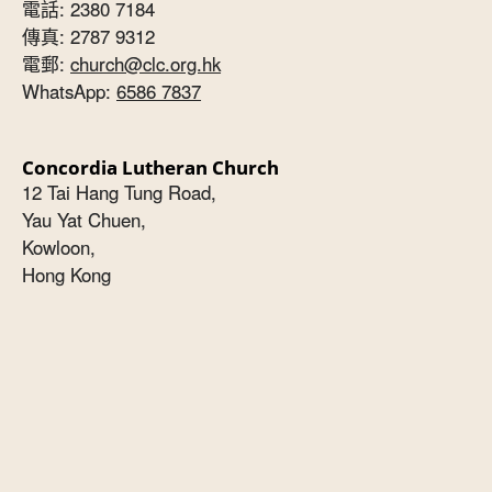
電話: 2380 7184
傳真: 2787 9312
電郵:
church@clc.org.hk
WhatsApp:
6586 7837
Concordia Lutheran Church
12 Tai Hang Tung Road,
Yau Yat Chuen,
Kowloon,
Hong Kong