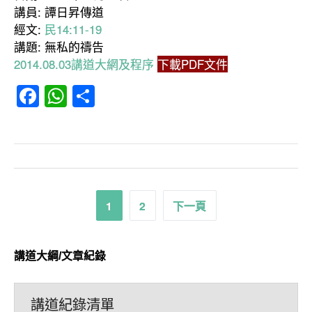
講員: 譚日昇傳道
經文:
民14:11-19
講題: 無私的禱告
2014.08.03講道大網及程序
下載PDF文件
Facebook
WhatsApp
分
享
文
1
2
下一頁
章
分
講道大綱/文章紀錄
頁
講道紀錄清單