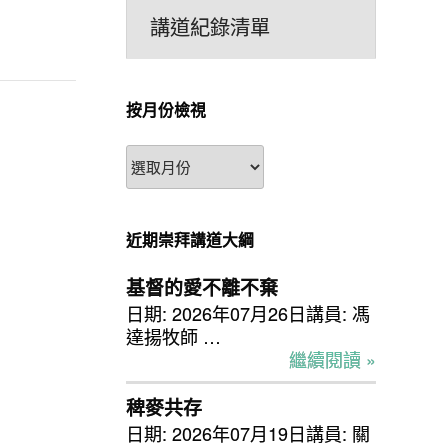
講道紀錄清單
按月份檢視
按
月
份
檢
近期崇拜講道大綱
視
基督的愛不離不棄
日期: 2026年07月26日講員: 馮
達揚牧師 …
繼續閱讀 »
稗麥共存
日期: 2026年07月19日講員: 關