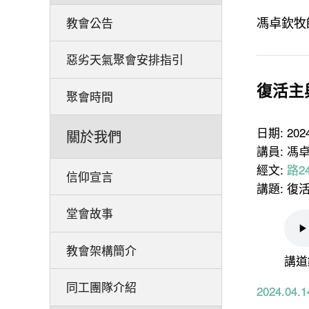
馮卓欽牧
教會公告
惡劣天氣聚會安排指引
復活主
聚會時間
日期: 20
關於我們
講員: 馮
經文:
路24
信仰宣言
講題: 復
堂會故事
教會架構簡介
講道
同工團隊介紹
2024.0