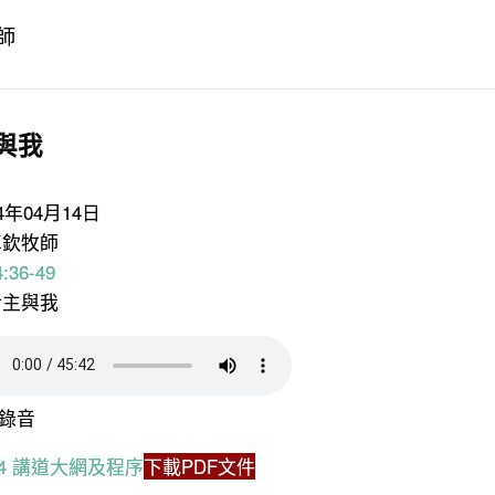
師
與我
24年04月14日
卓欽牧師
:36-49
活主與我
錄音
4.14 講道大網及程序
下載PDF文件