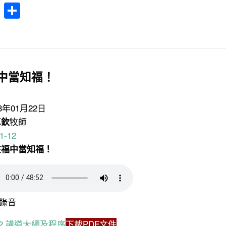
cebook
WhatsApp
分
享
中當知福！
23年01月22日
卓欽
牧師
1-12
在福中當知福！
錄音
1.22 講道大網及程序
下載PDF文件