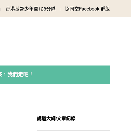
香港基督少年軍128分隊
協同堂Facebook 群組
來，我們走吧！
講道大綱/文章紀錄