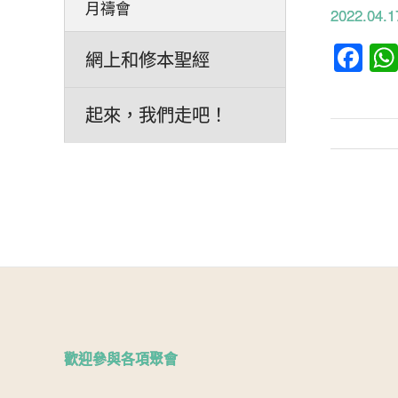
月禱會
2022.0
Fa
網上和修本聖經
起來，我們走吧！
文
章
分
頁
歡迎參與各項聚會