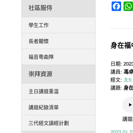
Fa
社區服侍
學生工作
長者關懷
身在福
福音粵曲隊
日期: 20
講員:
馮
崇拜資源
經文:
太5:
講題:
身
主日講道重温
講道紀錄清單
講道
三代經文讀經計劃
2023.0