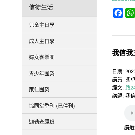
信徒生活
Fa
兒童主日學
成人主日學
我信我主
婦女喜樂團
日期: 20
青少年團契
講員: 馮
經文:
路24
家仁團契
講題: 我
協同堂季刊 (已停刊)
迦勒查經班
講道