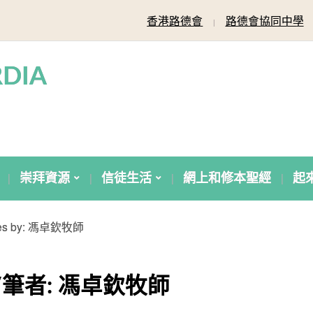
香港路德會
路德會協同中學
DIA
崇拜資源
信徒生活
網上和修本聖經
起
cles by: 馮卓欽牧師
/筆者:
馮卓欽牧師